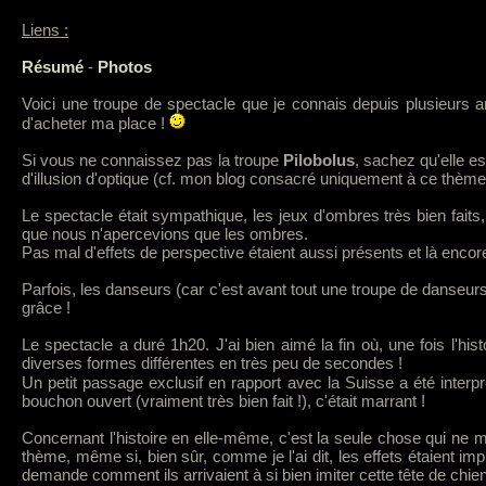
Liens :
Résumé
-
Photos
Voici une troupe de spectacle que je connais depuis plusieurs an
d'acheter ma place !
Si vous ne connaissez pas la troupe
Pilobolus
, sachez qu'elle e
d'illusion d'optique (cf. mon blog consacré uniquement à ce thème
Le spectacle était sympathique, les jeux d'ombres très bien faits
que nous n'apercevions que les ombres.
Pas mal d'effets de perspective étaient aussi présents et là encore
Parfois, les danseurs (car c'est avant tout une troupe de danseurs) q
grâce !
Le spectacle a duré 1h20. J'ai bien aimé la fin où, une fois l'hist
diverses formes différentes en très peu de secondes !
Un petit passage exclusif en rapport avec la Suisse a été interp
bouchon ouvert (vraiment très bien fait !), c'était marrant !
Concernant l'histoire en elle-même, c'est la seule chose qui ne m
thème, même si, bien sûr, comme je l'ai dit, les effets étaient im
demande comment ils arrivaient à si bien imiter cette tête de chien,