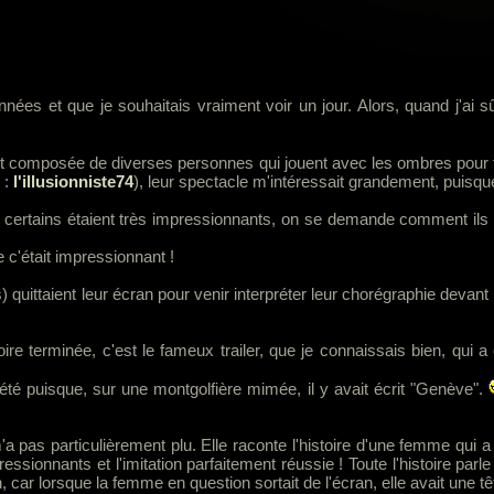
nées et que je souhaitais vraiment voir un jour. Alors, quand j'ai 
st composée de diverses personnes qui jouent avec les ombres pour f
 :
l'illusionniste74
), leur spectacle m'intéressait grandement, puisqu
, certains étaient très impressionnants, on se demande comment ils fo
 c'était impressionnant !
uittaient leur écran pour venir interpréter leur chorégraphie devant les
oire terminée, c'est le fameux trailer, que je connaissais bien, qui a
rété puisque, sur une montgolfière mimée, il y avait écrit "Genève".
'a pas particulièrement plu. Elle raconte l'histoire d'une femme qui
pressionnants et l'imitation parfaitement réussie ! Toute l'histoire 
 car lorsque la femme en question sortait de l'écran, elle avait une têt