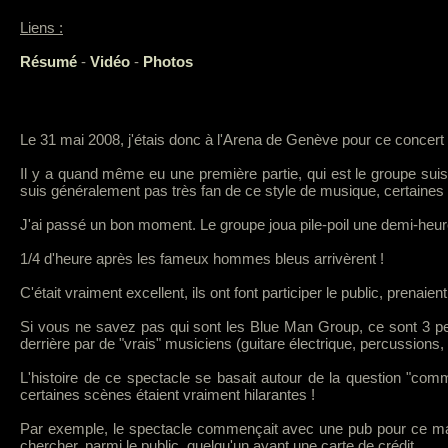
Liens :
Résumé
-
Vidéo
-
Photos
Le 31 mai 2008, j'étais donc à l'Arena de Genève pour ce concert 
Il y a quand même eu une première partie, qui est le groupe sui
suis généralement pas très fan de ce style de musique, certaines
J'ai passé un bon moment. Le groupe joua pile-poil une demi-heur
1/4 d'heure après les fameux hommes bleus arrivèrent !
C'était vraiment excellent, ils ont font participer le public, prenai
Si vous ne savez pas qui sont les Blue Man Group, ce sont 3 per
derrière par de "vrais" musiciens (guitare électrique, percussions, bat
L'histoire de ce spectacle se basait autour de la question "comm
certaines scènes étaient vraiment hilarantes !
Par exemple, le spectacle commençait avec une pub pour ce manue
chercher, parmi le public, quelqu'un ayant une carte de crédit.